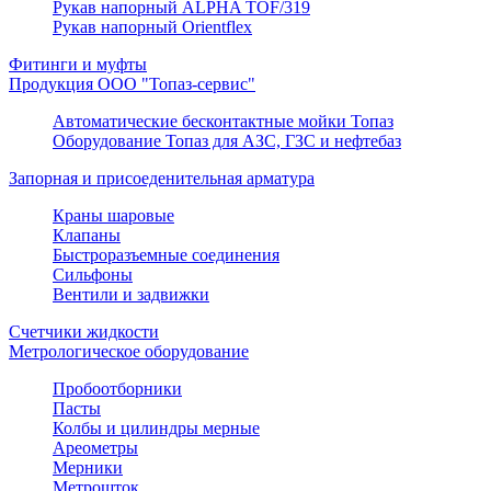
Рукав напорный ALPHA TOF/319
Рукав напорный Orientflex
Фитинги и муфты
Продукция ООО "Топаз-сервис"
Автоматические бесконтактные мойки Топаз
Оборудование Топаз для АЗС, ГЗС и нефтебаз
Запорная и присоеденительная арматура
Краны шаровые
Клапаны
Быстроразъемные соединения
Сильфоны
Вентили и задвижки
Счетчики жидкости
Метрологическое оборудование
Пробоотборники
Пасты
Колбы и цилиндры мерные
Ареометры
Мерники
Метрошток